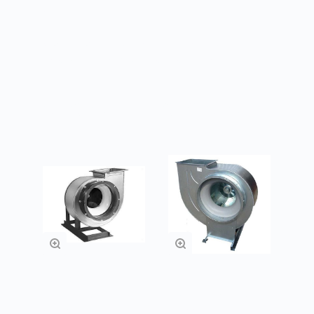
ВК3
Взрывозащищенное исполнение,
материал – алюминиевые сплавы
Товары из категории
Радиальные
Радиальные
вентиляторы ВР
вентиляторы ВР
80-75
86-77