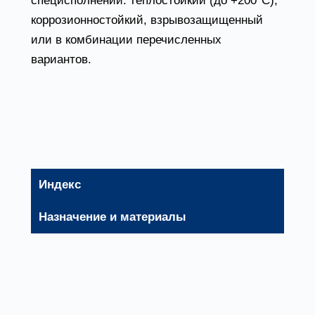
специсполнении: теплостойкий (до +200°С),
коррозионностойкий, взрывозащищенный
или в комбинации перечисленных
вариантов.
Основные варианты
изготовления
Индекс
Назначение и материалы
-
Общепромышленное исполнение,
материал – углеродистая сталь