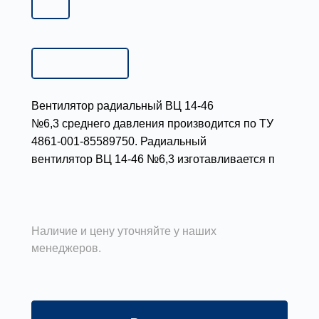
6,3
8,0
10,0
12,5
Исполнение:
Исполнение 1
Исполнение 1
Исполнение 5
Вентилятор радиальный ВЦ 14-46
№6,3 среднего давления производится по ТУ
4861-001-85589750.
Радиальный
вентилятор ВЦ 14-46 №6,3 изготавливается по
1-ой конструктивной схеме (с
Подробности
непосредственным соединением с двигателем)
и по 5-ой схеме (с ременным приводом)
исполнения. Производительность такого
Наличие и цену уточняйте у наших
менеджеров.
вентилятора от 7500 м³/ч до 33100 м³/ч.,
предельная температура рабочей среды до
+80°С. Вентиляторы ВЦ 14-46-6,3 применяют в
системах вентиляции и отопления помещений