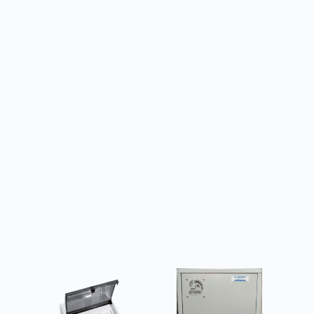
ЩУТ4-7,5
7,5
ЩУТ4-11,0
11
ЩУТ4-15,0
15
Товары из категории