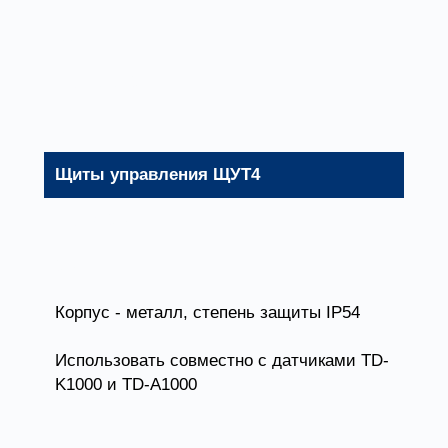
11
ЩУТ3-15,0
15
Щиты управления ЩУТ4
ЩУТ4-0,75
0,75
Корпус - металл, степень защиты IP54
Использовать совместно с датчиками TD-
K1000 и TD-A1000