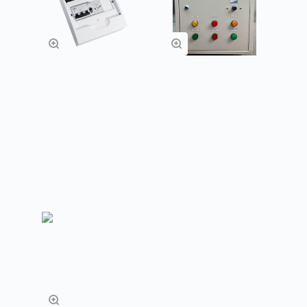
Щиты управления
Щиты управления
ЩУВ
ЩУ (с
электрическим
нагревателем)
Заказать
Заказать