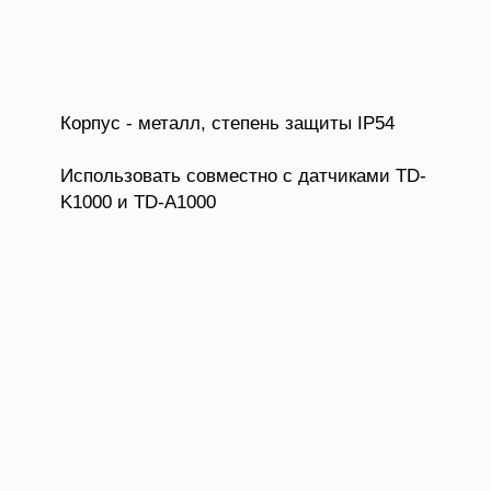
ЩУТ3-4,0
4
Корпус - металл, степень защиты IP54
Использовать совместно с датчиками TD-
K1000 и TD-A1000
ЩУТ3-5,5
5,5
ЩУТ3-7,5
7,5
ЩУТ3-11,0