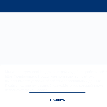
Мы
используем cookies
для быстрой и удобной работы сайт
https://wentprom.ru/. Продолжая пользоваться сайтом,
вы принимаете условия обработки
персональных данных
.
К сайту подключен сервис Яндекс.Метрика, который также
использует файлы
cookie
.
Принять