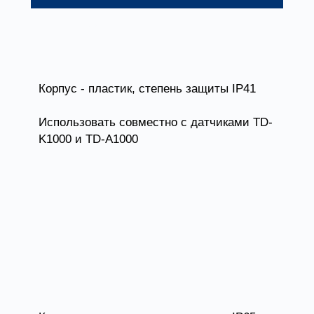
ЩУТ1-2,0 (220)
2
Корпус - пластик, степень защиты IP41
Использовать совместно с датчиками TD-
K1000 и TD-A1000
ЩУТ1-4,0
4
ЩУТ1-5,5
5,5